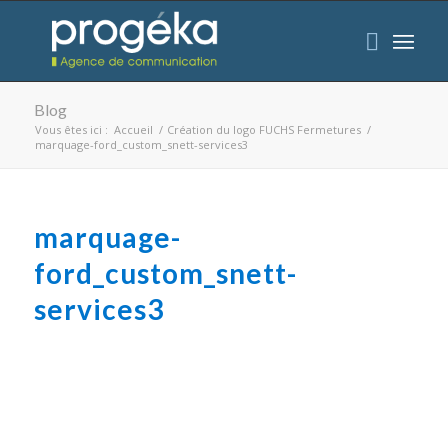
Blog
Vous êtes ici :
Accueil
/
Création du logo FUCHS Fermetures
/
marquage-ford_custom_snett-services3
marquage-
ford_custom_snett-
services3