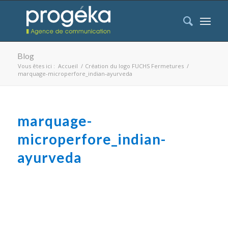
Blog
Vous êtes ici :
Accueil
/
Création du logo FUCHS Fermetures
/
marquage-microperfore_indian-ayurveda
marquage-
microperfore_indian-
ayurveda