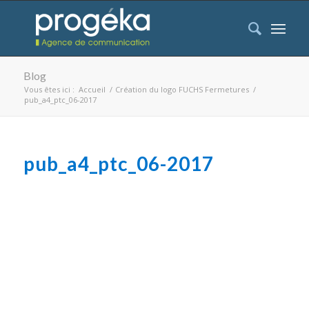
Blog
Vous êtes ici :
Accueil
/
Création du logo FUCHS Fermetures
/
pub_a4_ptc_06-2017
pub_a4_ptc_06-2017