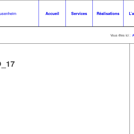
Accueil
Services
Réalisations
L’
Vous êtes ici :
A
_17