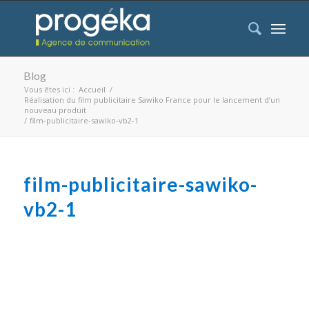
Blog
Vous êtes ici :
Accueil
/
Réalisation du film publicitaire Sawiko France pour le lancement d’un
nouveau produit
/
film-publicitaire-sawiko-vb2-1
film-publicitaire-sawiko-
vb2-1