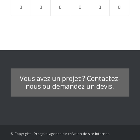
Vous avez un projet ? Contactez-
nous ou demandez un devis.
© Copyright - Progeka, agence de création de site Internet,