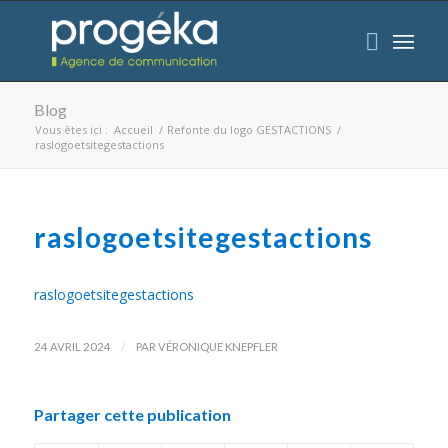
Blog
Vous êtes ici :
Accueil
/
Refonte du logo GESTACTIONS
/
raslogoetsitegestactions
raslogoetsitegestactions
raslogoetsitegestactions
/
24 AVRIL 2024
PAR
VÉRONIQUE KNEPFLER
Partager cette publication