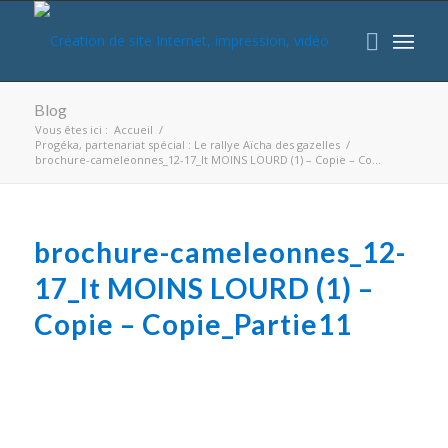
Blog
Vous êtes ici :
Accueil
/
Progéka, partenariat spécial : Le rallye Aïcha des gazelles
/
brochure-cameleonnes_12-17_lt MOINS LOURD (1) – Copie – Co...
brochure-cameleonnes_12-
17_lt MOINS LOURD (1) –
Copie – Copie_Partie11