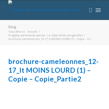
Blog
Vous êtes ici :
Accueil
/
Progéka, partenariat spécial : Le rallye Aïcha des gazelles
/
brochure-cameleonnes_12-17_lt MOINS LOURD (1) – Copie – Co...
brochure-cameleonnes_12-
17_lt MOINS LOURD (1) –
Copie – Copie_Partie2