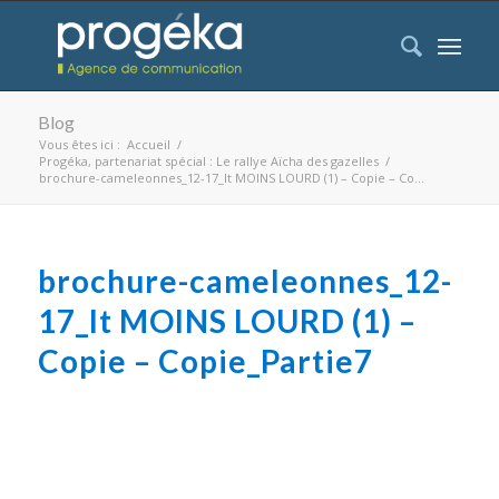
Blog
Vous êtes ici :
Accueil
/
Progéka, partenariat spécial : Le rallye Aïcha des gazelles
/
brochure-cameleonnes_12-17_lt MOINS LOURD (1) – Copie – Co...
brochure-cameleonnes_12-
17_lt MOINS LOURD (1) –
Copie – Copie_Partie7