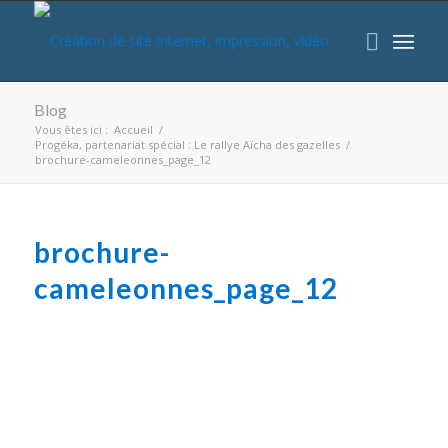
Blog
Vous êtes ici :
Accueil
/
Progéka, partenariat spécial : Le rallye Aïcha des gazelles
/
brochure-cameleonnes_page_12
brochure-
cameleonnes_page_12