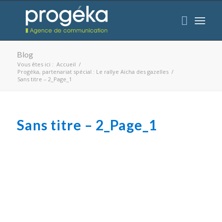
Blog
Vous êtes ici :
Accueil
/
Progéka, partenariat spécial : Le rallye Aïcha des gazelles
/
Sans titre – 2_Page_1
Sans titre – 2_Page_1