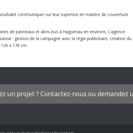
uhaité communiquer sur leur expertise en matière de couverture
zaines de panneaux et abris-bus à Haguenau en environs. L’agence
savoir : gestion de la campagne avec la régie publicitaire, création du
 120 x 176 cm.
ez un projet ? Contactez-nous ou demandez u
ion, vidéo et objets publicitaires à Drusenheim