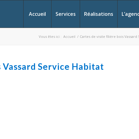
Accueil
Services
Réalisations
L’agen
Vous êtes ici :
Accueil
/
Cartes de visite filière bois Vassard
is Vassard Service Habitat