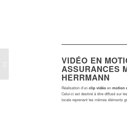
VIDÉO EN MOT
Création des sites
ASSURANCES 
Internet Cyrius Group
HERRMANN
Réalisation d’un
clip vidéo
en
motion 
Celui-ci est destiné à être diffusé sur
locale reprenant les mêmes éléments g