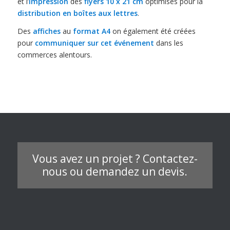
et l’
impression
des
flyers 10 x 21 cm
optimisés pour la
distribution en boîtes aux lettres
.
Des
affiches
au
format A4
on également été créées
pour
communiquer sur cet événement
dans les
commerces alentours.
Vous avez un projet ? Contactez-
nous ou demandez un devis.