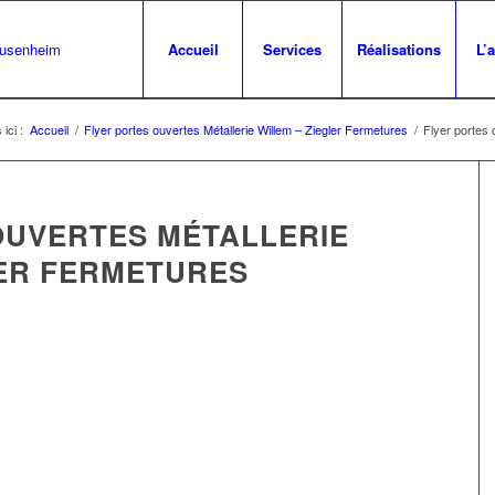
Accueil
Services
Réalisations
L’
ici :
Accueil
/
Flyer portes ouvertes Métallerie Willem – Ziegler Fermetures
/
Flyer portes 
OUVERTES MÉTALLERIE
LER FERMETURES