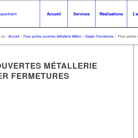
Accueil
Services
Réalisations
L’
ici :
Accueil
/
Flyer portes ouvertes Métallerie Willem – Ziegler Fermetures
/
Flyer portes 
OUVERTES MÉTALLERIE
LER FERMETURES