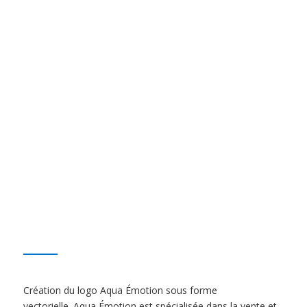
Création du logo Aqua Émotion sous forme
vectorielle. Aqua Émotion est spécialisée dans la vente et