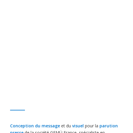
Conception du message
et du
visuel
pour la
parution
presse
de la société GEMÜ France, spécialiste en