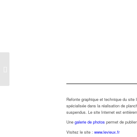
Sous-mains Powertrain
Technology Center
Refonte graphique et technique du site I
spécialisée dans la réalisation de plan
suspendus. Le site Internet est entière
Une
galerie de photos
permet de publier 
Visitez le site :
www.levieux.fr