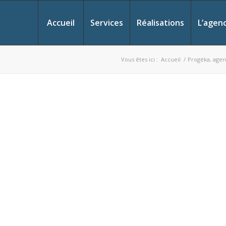
Accueil
Services
Réalisations
L’agen
Vous êtes ici :
Accueil
/
Progéka, agen