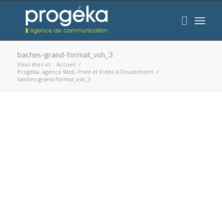
baches-grand-format_vsh_3
Vous êtes ici :
Accueil
/
Progéka, agence Web, Print et Vidéo à Drusenheim
/
baches-grand-format_vsh_3