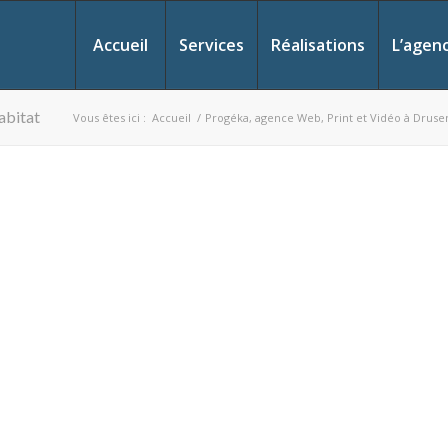
Accueil
Services
Réalisations
L’agen
abitat
Vous êtes ici :
Accueil
/
Progéka, agence Web, Print et Vidéo à Drus