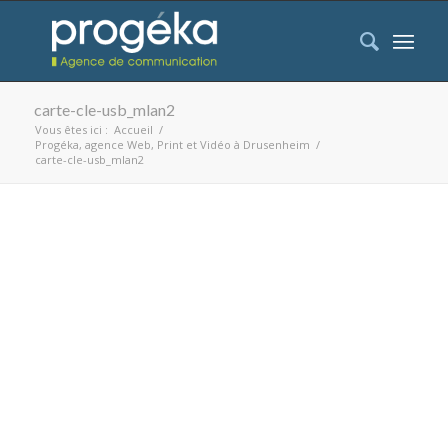
carte-cle-usb_mlan2
Vous êtes ici :
Accueil
/
Progéka, agence Web, Print et Vidéo à Drusenheim
/
carte-cle-usb_mlan2