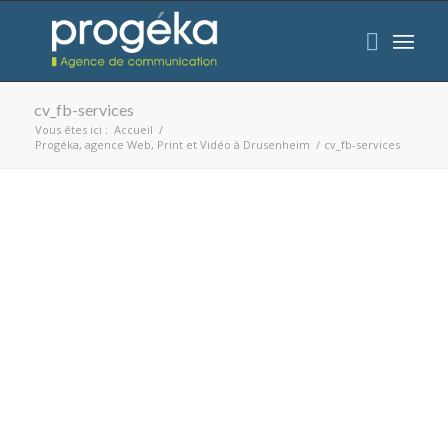
cv_fb-services
Vous êtes ici :
Accueil
/
Progéka, agence Web, Print et Vidéo à Drusenheim
/
cv_fb-services