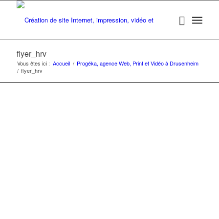
flyer_hrv
Vous êtes ici :
Accueil
/
Progéka, agence Web, Print et Vidéo à Drusenheim
/
flyer_hrv