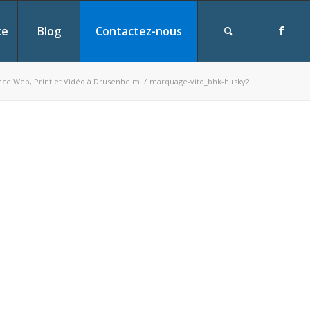
ce
Blog
Contactez-nous
nce Web, Print et Vidéo à Drusenheim
/
marquage-vito_bhk-husky2