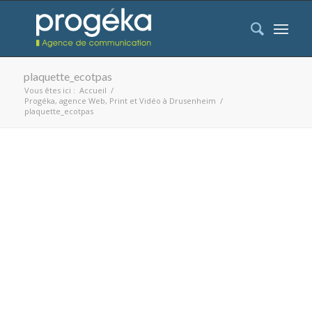
plaquette_ecotpas
Vous êtes ici :
Accueil
/
Progéka, agence Web, Print et Vidéo à Drusenheim
/
plaquette_ecotpas