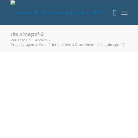
site_almagraf-2
Vous êtes ici :
Accueil
/
Progéka, agence Web, Print et Vidéo à Drusenheim
/
site_almagraf-2