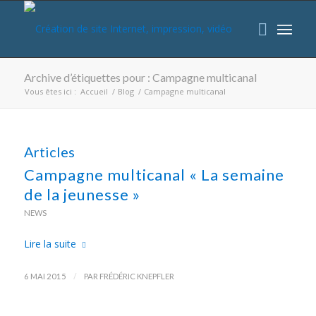
Archive d’étiquettes pour : Campagne multicanal
Vous êtes ici :
Accueil
/
Blog
/
Campagne multicanal
Articles
Campagne multicanal « La semaine
de la jeunesse »
NEWS
Lire la suite
/
6 MAI 2015
PAR
FRÉDÉRIC KNEPFLER