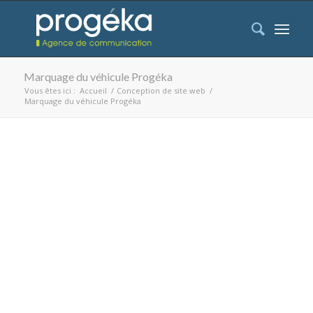
Marquage du véhicule Progéka
Vous êtes ici :
Accueil
/
Conception de site web
/
Marquage du véhicule Progéka